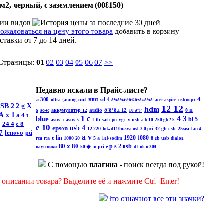
мм2, черный, с заземлением (008150)
добавить в корзину
ставки от 7 до 14 дней.
 Страницы:
01
02
03
04
05
06
07
>>
Недавно искали в Прайс-листе?
4
ния
л 300
ont
sd 4
ultra gaming
ð¼ð¾ð½ð¾ð±ð»ð¾ðº acer aspire
usb порт
SB 2
2 g
X
12 12
hdm
s
б н
audio
ð°ðºð± 12
sc-sc
аккумулятор 12
10 ðºð³
A
x 1
a 4 t
1 с
4 3
blue
bl 5
asus o
asus 5
1 tb sata
v usb
pci vga
a b 10
250 gb 2.5
5
24 4
e 8
e 10
epson
usb 4
12 220
32 gb usb
25мм
hdwd110uzsva
usb 3.0 pci
lan 4
 7
lenovo
pci
a v
e lin
1920 1080
rca rca
1000 20
5 a
8 gb usb
1gb sodim
dialog
80 x 80
p s 2 usb
m pci-e
наушники
50 �
d link n 300
С помощью
плагина
- поиск всегда под рукой!
описании товара? Выделите её и нажмите Ctrl+Enter!
Что означают все эти значки?