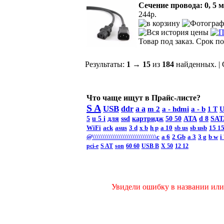
Сечение провода: 0, 5 
244p.
Товар под заказ. Срок по
Результаты:
1
→
15
из
184
найденных. |
Что чаще ищут в Прайс-листе?
S A
USB
ddr
a a
m 2
a -
hdmi
a - b
1 T
U
5
u 5 i
для
ssd
картридж
50 50
ATA
d 8
SAT
WiFi
ack
asus
3 d
x b
h p
a 10
sb us
sb usb
15 1
@\\\\\\\\\\\\\\\\\\\\\\\\\\\\\\\\c
а 6
2 Gb
а 3
3 g
b w
i
pci-e
S AT
son
60 60
USB B
X 50
12 12
Увидели ошибку в названии или 