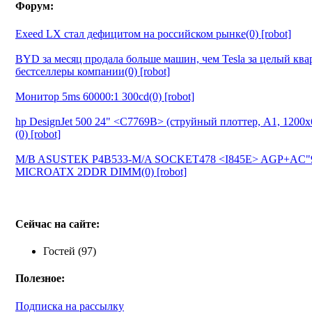
Форум:
Exeed LX стал дефицитом на российском рынке(0) [robot]
BYD за месяц продала больше машин, чем Tesla за целый ква
бестселлеры компании(0) [robot]
Монитор 5ms 60000:1 300cd(0) [robot]
hp DesignJet 500 24" <C7769B> (струйный плоттер, A1, 1200
(0) [robot]
M/B ASUSTEK P4B533-M/A SOCKET478 <I845E> AGP+AC"
MICROATX 2DDR DIMM(0) [robot]
Сейчас на сайте:
Гостей (97)
Полезное:
Подписка на рассылку