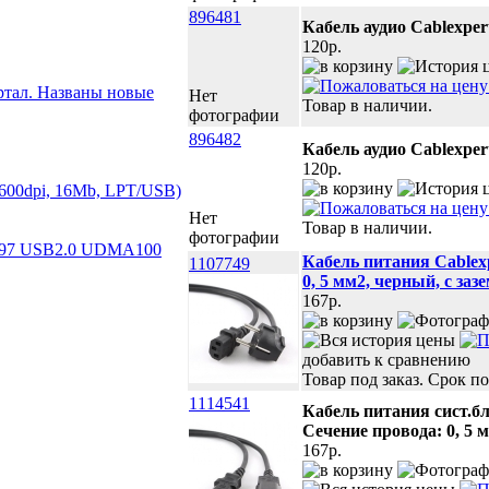
896481
Кабель аудио Cablexper
120p.
ртал. Названы новые
Нет
Товар в наличии.
фотографии
896482
Кабель аудио Cablexper
120p.
х600dpi, 16Mb, LPT/USB)
Нет
Товар в наличии.
фотографии
97 USB2.0 UDMA100
Кабель питания Cablexp
1107749
0, 5 мм2, черный, с заз
167p.
добавить к сравнению
Товар под заказ. Срок по
1114541
Кабель питания сист.бл
Сечение провода: 0, 5 
167p.