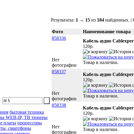
Результаты:
1
→
15
из
184
найденных. |
Фото
Наименование товара
858336
Кабель аудио Cablexper
120p.
Нет
Товар в наличии.
фотографии
858337
Кабель аудио Cablexper
120p.
Нет
Товар в наличии.
фотографии
858338
Кабель аудио Cablexper
 ним
бытовая техника
120p.
ры WEB-IP, ТВ тюнеры
е платы
процессоры
Нет
ты, смартфоны
Товар в наличии.
фотографии
ечение
сетевое