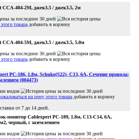
t CCA-404-2M, джек3.5 / джек3.5, 2м
добавить в корзину
t CCA-404-5M, джек3.5 / джек3.5, 5.0м
добавить в корзину
ert PC-186, 1.8м, Schuko(S22)- C13, 6А, Сечение провода:
емлением (004473)
добавить в корзину
ставки от 7 до 14 дней.
ок-монитор Cablexpert PC-189, 1.8м, C13-C14, 6А,
мм2, черный, с заземлением