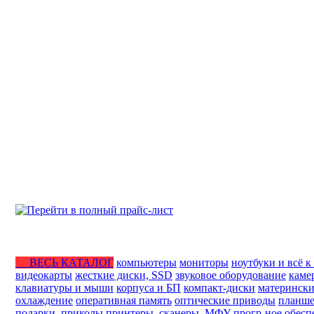
ВЕСЬ КАТАЛОГ
компьютеры
мониторы
ноутбуки и всё к
видеокарты
жесткие диски, SSD
звуковое оборудование
каме
клавиатуры и мыши
корпуса и БП
компакт-диски
матерински
охлаждение
оперативная память
оптические приводы
планше
подарки, приколы
принтеры, сканеры, МФУ
прогр-ное обесп