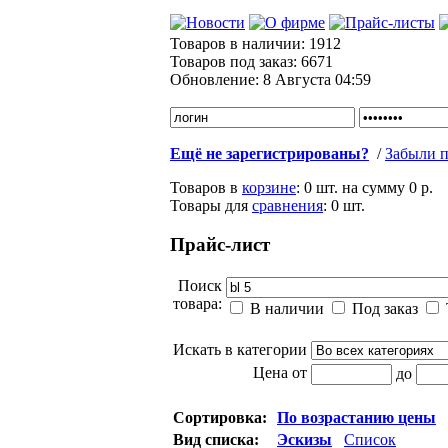
Товаров в наличии:
1912
Товаров под заказ:
6671
Обновление:
8 Августа 04:59
Ещё не зарегистрированы?
/
Забыли п
Товаров в
корзине
:
0 шт.
на сумму
0 р.
Товары для
сравнения
:
0
шт.
Прайс-лист
Поиск
товара:
В наличии
Под заказ
Искать в категории
Цена от
до
Сортировка:
По возрастанию цены
Вид списка:
Эскизы
Список