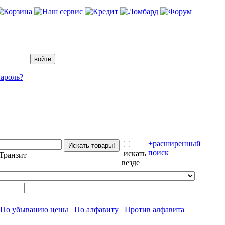
ароль?
+расширенный
поиск
искать
Транзит
везде
По убыванию цены
По алфавиту
Против алфавита