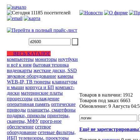
ВЕСЬ КАТАЛОГ
компьютеры
мониторы
ноутбуки
и всё к ним
бытовая техника
видеокарты
жесткие диски, SSD
звуковое оборудование
камеры
WEB-IP, ТВ тюнеры
клавиатуры
и мыши
корпуса и БП
компакт-
диски
материнские платы
Товаров в наличии:
1912
процессоры
охлаждение
Товаров под заказ:
6663
оперативная память
оптические
Обновление:
9 Августа 04:5
приводы
планшеты, смартфоны
подарки, приколы
принтеры,
сканеры, МФУ
прогр-ное
обеспечение
сетевое
Ещё не зарегистрированы
оборудование
сетевые фильтры,
ИБП
телевизоры, проекторы
Товаров в
корзине
:
0 шт.
на