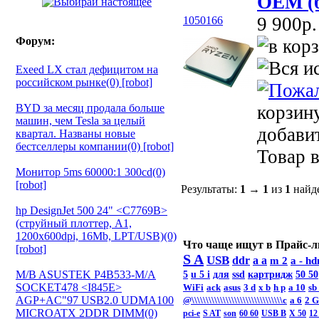
OEM (б
9 900p.
1050166
Форум:
Exeed LX стал дефицитом на
российском рынке(0) [robot]
BYD за месяц продала больше
корзин
машин, чем Tesla за целый
добави
квартал. Названы новые
бестселлеры компании(0) [robot]
Товар в
Монитор 5ms 60000:1 300cd(0)
[robot]
Результаты:
1
→
1
из
1
найд
hp DesignJet 500 24" <C7769B>
(струйный плоттер, A1,
1200х600dpi, 16Mb, LPT/USB)(0)
Что чаще ищут в Прайс-л
[robot]
S A
USB
ddr
a a
m 2
a -
hd
M/B ASUSTEK P4B533-M/A
5
u 5 i
для
ssd
картридж
50 50
SOCKET478 <I845E>
WiFi
ack
asus
3 d
x b
h p
a 10
sb
AGP+AC"97 USB2.0 UDMA100
@\\\\\\\\\\\\\\\\\\\\\\\\\\\\\\\\c
а 6
2 
MICROATX 2DDR DIMM(0)
pci-e
S AT
son
60 60
USB B
X 50
12