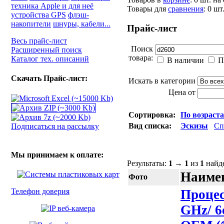
техника Apple и для неё
Товары для
сравнения
:
0
шт
устройства GPS
флэш-
накопители
шнуры, кабели...
Прайс-лист
Весь прайс-лист
Поиск
Расширенный поиск
товара:
Каталог тех. описаний
В наличии
П
Скачать Прайс-лист:
Искать в категории
Цена от
Сортировка:
По возраст
Вид списка:
Эскизы
Сп
Подписаться на рассылку
Мы принимаем к оплате:
Результаты:
1
→
1
из
1
найд
Наимен
Фото
Телефон доверия
Процес
GHz/ 6