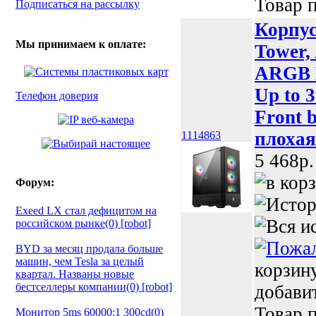
Товар п
Подписаться на рассылку
Корпу
Мы принимаем к оплате:
Tower,
ARGB F
Up to 
Телефон доверия
Front 
плохая
1114863
5 468p.
Форум:
Exeed LX стал дефицитом на
российском рынке(0) [robot]
BYD за месяц продала больше
машин, чем Tesla за целый
корзин
квартал. Названы новые
бестселлеры компании(0) [robot]
добави
Товар п
Монитор 5ms 60000:1 300cd(0)