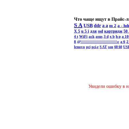
Что чаще ищут в Прайс-л
S A
USB
ddr
a a
m 2
a -
hd
X 5
u 5 i
для
ssd
картридж
50
4 t
WiFi
ack
asus
3 d
x b
h p
a 10
8
@\\\\\\\\\\\\\\\\\\\\\\\\\\\\\\\\c
а 6
2
lenovo
pci
pci-e
S AT
son
60 60
US
Увидели ошибку в на