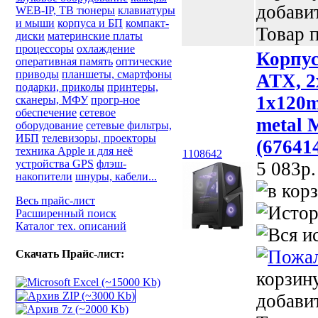
добави
WEB-IP, ТВ тюнеры
клавиатуры
и мыши
корпуса и БП
компакт-
Товар п
диски
материнские платы
процессоры
охлаждение
Корпу
оперативная память
оптические
приводы
планшеты, смартфоны
ATX, 2
подарки, приколы
принтеры,
1x120mm
сканеры, МФУ
прогр-ное
обеспечение
сетевое
metal 
оборудование
сетевые фильтры,
ИБП
телевизоры, проекторы
(67641
техника Apple и для неё
1108642
устройства GPS
флэш-
5 083p.
накопители
шнуры, кабели...
Весь прайс-лист
Расширенный поиск
Каталог тех. описаний
Скачать Прайс-лист:
корзин
добави