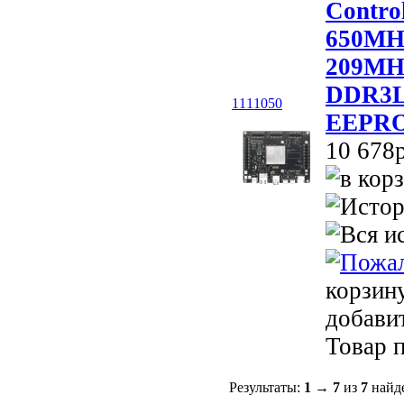
Contro
650MHz
209MHz
DDR3L
1111050
EEPRO
10 678p
корзин
добави
Товар п
Результаты:
1
→
7
из
7
найд