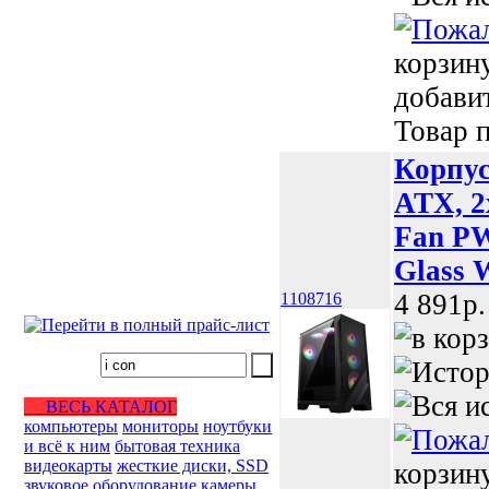
корзин
добави
Товар п
Корпу
ATX, 2
Fan P
Glass 
4 891p.
1108716
ВЕСЬ КАТАЛОГ
компьютеры
мониторы
ноутбуки
и всё к ним
бытовая техника
видеокарты
жесткие диски, SSD
корзин
звуковое оборудование
камеры