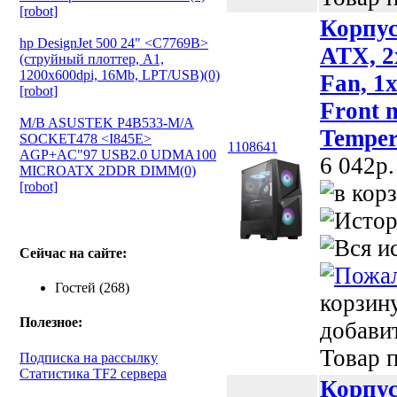
[robot]
Корпу
hp DesignJet 500 24" <C7769B>
ATX, 2
(струйный плоттер, A1,
1200х600dpi, 16Mb, LPT/USB)(0)
Fan, 1x
[robot]
Front 
M/B ASUSTEK P4B533-M/A
Temper
SOCKET478 <I845E>
1108641
AGP+AC"97 USB2.0 UDMA100
6 042p.
MICROATX 2DDR DIMM(0)
[robot]
Сейчас на сайте:
Гостей (268)
корзин
Полезное:
добави
Товар п
Подписка на рассылку
Статистика TF2 сервера
Корпу