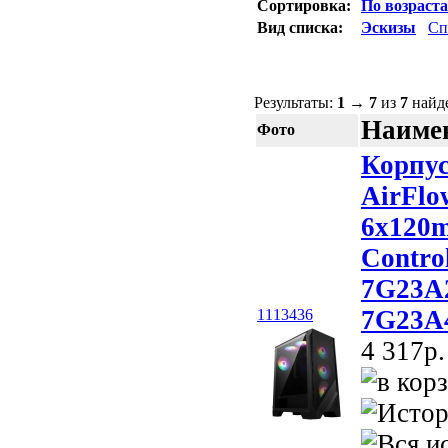
Сортировка:
По возраст
Вид списка:
Эскизы
Сп
Результаты:
1
→
7
из
7
найд
Наимен
Фото
Корпу
AirFlo
6x120
Contro
7G23A2
7G23A4
1113436
4 317p.