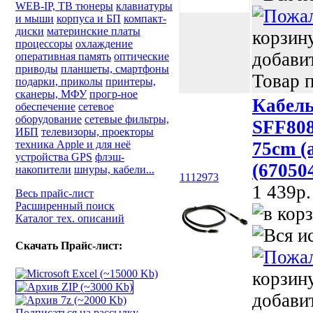
WEB-IP, ТВ тюнеры
клавиатуры
и мыши
корпуса и БП
компакт-
диски
материнские платы
корзин
процессоры
охлаждение
добави
оперативная память
оптические
приводы
планшеты, смартфоны
Товар п
подарки, приколы
принтеры,
сканеры, МФУ
прогр-ное
Кабель
обеспечение
сетевое
оборудование
сетевые фильтры,
SFF808
ИБП
телевизоры, проекторы
техника Apple и для неё
75cm (
устройства GPS
флэш-
(67050
накопители
шнуры, кабели...
1112973
1 439p.
Весь прайс-лист
Расширенный поиск
Каталог тех. описаний
Скачать Прайс-лист:
корзин
добави
Подписаться на рассылку