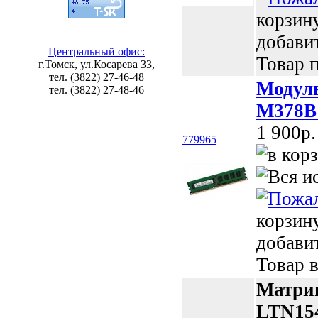
корзин
добави
Центральный офис:
Товар п
г.Томск, ул.Косарева 33,
тел. (3822) 27-46-48
Модул
тел. (3822) 27-48-46
M378B
1 900p.
779965
корзин
добави
Товар в
Матриц
LTN154