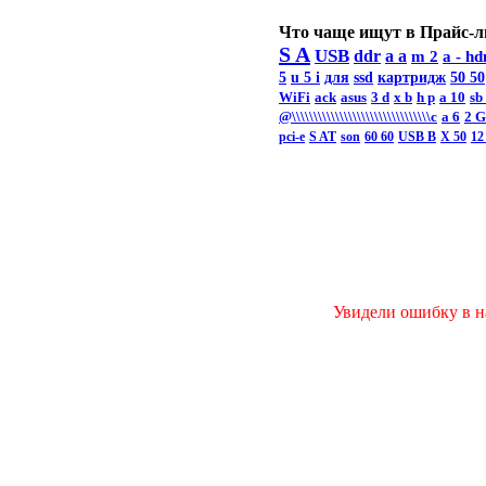
Что чаще ищут в Прайс-л
S A
USB
ddr
a a
m 2
a -
hd
5
u 5 i
для
ssd
картридж
50 50
WiFi
ack
asus
3 d
x b
h p
a 10
sb
@\\\\\\\\\\\\\\\\\\\\\\\\\\\\\\\\c
а 6
2 
pci-e
S AT
son
60 60
USB B
X 50
12
Увидели ошибку в на