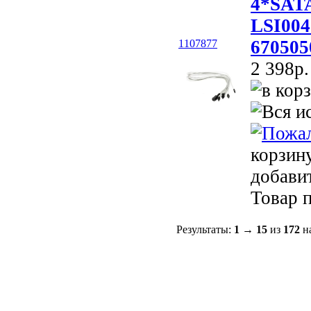
4*SATA
LSI004
670505
1107877
2 398p.
корзин
добави
Товар п
Результаты:
1
→
15
из
172
на