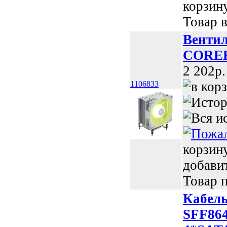
корзин
Товар в
Вентил
COREF
2 202p.
1106833
корзин
добави
Товар п
Кабел
SFF864