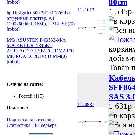
80cm
[robot]
1 535p.
1121012
hp DesignJet 500 24" <C7769B>
(струйный плоттер, A1,
1200х600dpi, 16Mb, LPT/USB)(0)
[robot]
M/B ASUSTEK P4B533-M/A
SOCKET478 <I845E>
корзин
AGP+AC"97 USB2.0 UDMA100
MICROATX 2DDR DIMM(0)
добави
[robot]
Товар п
Кабел
Сейчас на сайте:
SFF864
SAS 3.
Гостей (115)
1 631p.
1120887
Полезное:
Подписка на рассылку
Статистика TF2 сервера