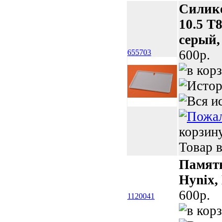
Силико
10.5 T
серый,
600p.
655703
корзин
Товар в
Памят
Hynix,
600p.
1120041