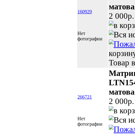
матова
160929
2 000p.
Нет
фотографии
корзин
Товар в
Матриц
LTN154
матова
266721
2 000p.
Нет
фотографии