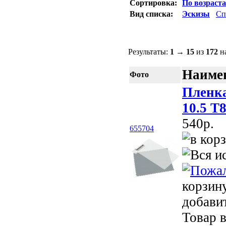
Сортировка:
По возраст
Вид списка:
Эскизы
Сп
Результаты:
1
→
15
из
172
на
Наимен
Фото
Пленка
10.5 T
540p.
655704
корзин
добави
Товар в