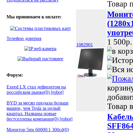
Товар п
Монито
Мы принимаем к оплате:
(1280x
употре
Телефон доверия
1 500p.
1082901
Форум:
корзин
Exeed LX стал дефицитом на
российском рынке(0) [robot]
добави
BYD за месяц продала больше
Товар в
машин, чем Tesla за целый
квартал. Названы новые
Кабел
бестселлеры компании(0) [robot]
SFF864
Монитор 5ms 60000:1 300cd(0)