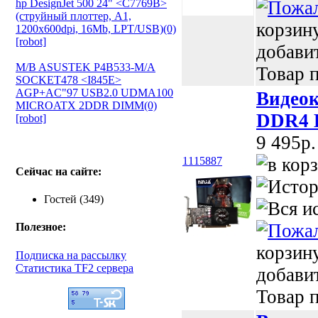
hp DesignJet 500 24" <C7769B>
(струйный плоттер, A1,
корзин
1200х600dpi, 16Mb, LPT/USB)(0)
[robot]
добави
M/B ASUSTEK P4B533-M/A
Товар п
SOCKET478 <I845E>
AGP+AC"97 USB2.0 UDMA100
Видеок
MICROATX 2DDR DIMM(0)
DDR4 
[robot]
9 495p.
1115887
Сейчас на сайте:
Гостей (349)
Полезное:
корзин
Подписка на рассылку
Статистика TF2 сервера
добави
Товар п