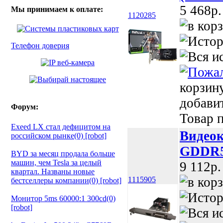
5 468p.
Мы принимаем к оплате:
1120285
Телефон доверия
корзин
добави
Форум:
Товар п
Exeed LX стал дефицитом на
Видеок
российском рынке(0) [robot]
GDDR5
BYD за месяц продала больше
машин, чем Tesla за целый
9 112p.
квартал. Названы новые
1115905
бестселлеры компании(0) [robot]
Монитор 5ms 60000:1 300cd(0)
[robot]