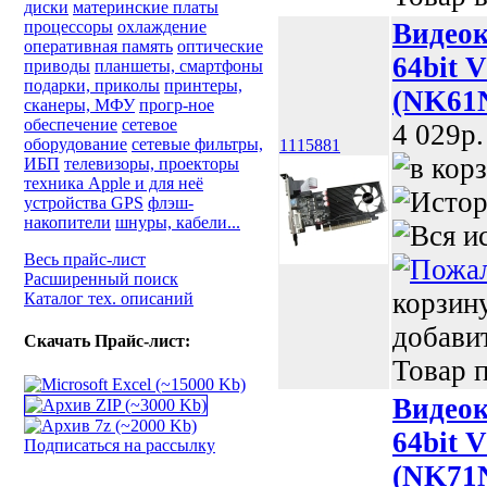
диски
материнские платы
процессоры
охлаждение
Видеок
оперативная память
оптические
64bit 
приводы
планшеты, смартфоны
подарки, приколы
принтеры,
(NK61
сканеры, МФУ
прогр-ное
обеспечение
сетевое
4 029p.
оборудование
сетевые фильтры,
1115881
ИБП
телевизоры, проекторы
техника Apple и для неё
устройства GPS
флэш-
накопители
шнуры, кабели...
Весь прайс-лист
Расширенный поиск
корзин
Каталог тех. описаний
добави
Скачать Прайс-лист:
Товар п
Видеок
64bit
Подписаться на рассылку
(NK71