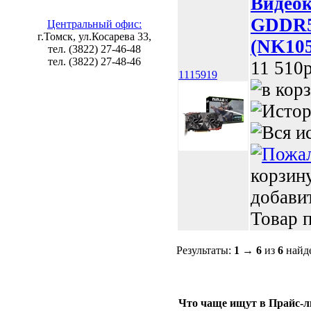
Видеок
GDDR5
Центральный офис:
г.Томск, ул.Косарева 33,
(NK10
тел. (3822) 27-46-48
тел. (3822) 27-48-46
11 510p
1115919
корзин
добави
Товар п
Результаты:
1
→
6
из
6
найд
Что чаще ищут в Прайс-л