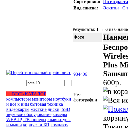
Сортировка:
По возраст
Вид списка:
Эскизы
Сп
Результаты:
1
→
6
из
6
найд
Наимен
Фото
Беспро
Wirele
Plus M
Samsun
934406
600p.
ВЕСЬ КАТАЛОГ
Нет
компьютеры
мониторы
ноутбуки
фотографии
и всё к ним
бытовая техника
видеокарты
жесткие диски, SSD
звуковое оборудование
камеры
корзин
WEB-IP, ТВ тюнеры
клавиатуры
и мыши
корпуса и БП
компакт-
Товар в