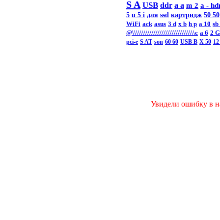
S A
USB
ddr
a a
m 2
a -
hd
5
u 5 i
для
ssd
картридж
50 50
WiFi
ack
asus
3 d
x b
h p
a 10
sb
@\\\\\\\\\\\\\\\\\\\\\\\\\\\\\\\\c
а 6
2 
pci-e
S AT
son
60 60
USB B
X 50
12
Увидели ошибку в на