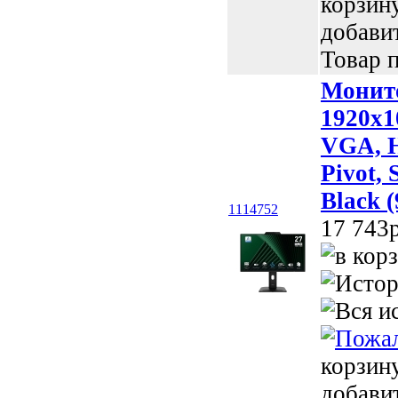
корзин
добави
Товар п
Монит
1920x1
VGA, H
Pivot, 
Black 
1114752
17 743p
корзин
добави