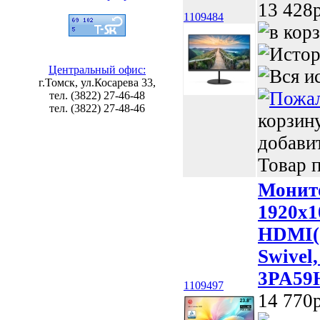
13 428p
1109484
Центральный офис:
г.Томск, ул.Косарева 33,
тел. (3822) 27-46-48
тел. (3822) 27-48-46
корзин
добави
Товар п
Монито
1920x1
HDMI(1
Swivel,
3PA59H
1109497
14 770p