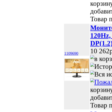
корзин
добави
Товар п
Монито
120Hz,
DP(1.2)
10 262p
1109690
корзин
добави
Товар п