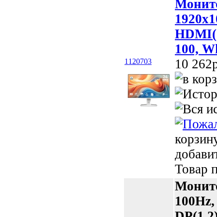
Монито
1920x1
HDMI(1
100, W
10 262p
1120703
корзин
добави
Товар п
Монито
100Hz,
DP(1.2