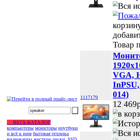
корзин
добави
Товар п
Монито
1920x1
VGA, HD
InPSU,
014)
1117179
12 469p
ВЕСЬ КАТАЛОГ
компьютеры
мониторы
ноутбуки
и всё к ним
бытовая техника
видеокарты
жесткие диски, SSD