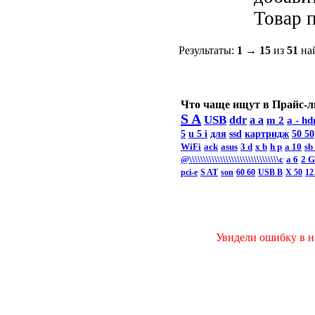
Товар п
Результаты:
1
→
15
из
51
най
Что чаще ищут в Прайс-л
S A
USB
ddr
a a
m 2
a -
hd
5
u 5 i
для
ssd
картридж
50 50
WiFi
ack
asus
3 d
x b
h p
a 10
sb
@\\\\\\\\\\\\\\\\\\\\\\\\\\\\\\\\c
а 6
2 
pci-e
S AT
son
60 60
USB B
X 50
12
Увидели ошибку в на