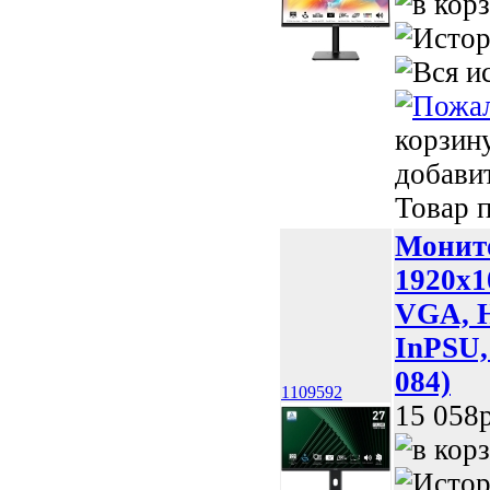
корзин
добави
Товар п
Монит
1920x1
VGA, H
InPSU,
084)
1109592
15 058p