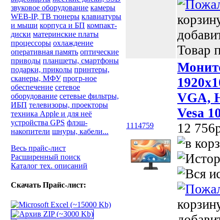
звуковое оборудование
камеры
WEB-IP, ТВ тюнеры
клавиатуры
корзин
и мыши
корпуса и БП
компакт-
добави
диски
материнские платы
процессоры
охлаждение
Товар п
оперативная память
оптические
приводы
планшеты, смартфоны
Монито
подарки, приколы
принтеры,
сканеры, МФУ
прогр-ное
1920x1
обеспечение
сетевое
VGA, H
оборудование
сетевые фильтры,
ИБП
телевизоры, проекторы
Vesa 1
техника Apple и для неё
устройства GPS
флэш-
12 756p
1114759
накопители
шнуры, кабели...
Весь прайс-лист
Расширенный поиск
Каталог тех. описаний
Скачать Прайс-лист:
корзин
добави