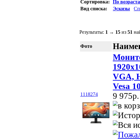
Сортировка:
По возраст
Вид списка:
Эскизы
Сп
Результаты:
1
→
15
из
51
най
Наимен
Фото
Монито
1920x1
VGA, H
Vesa 1
9 975p.
1118274