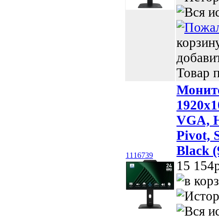
корзин
добави
Товар п
Монит
1920x1
VGA, H
Pivot, 
Black 
1116739
15 154p