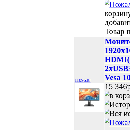
корзин
добави
Товар п
Монит
1920x1
HDMI(2
2xUSB3.
Vesa 1
1109638
15 346p