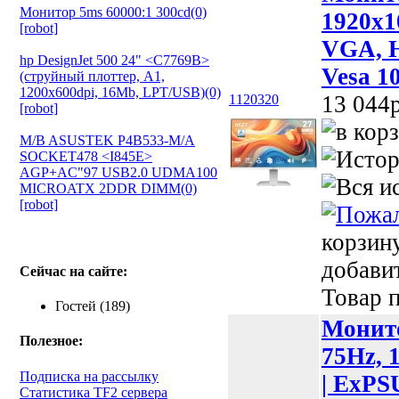
Монитор 5ms 60000:1 300cd(0)
1920x1
[robot]
VGA, H
hp DesignJet 500 24" <C7769B>
Vesa 1
(струйный плоттер, A1,
1200х600dpi, 16Mb, LPT/USB)(0)
13 044p
1120320
[robot]
M/B ASUSTEK P4B533-M/A
SOCKET478 <I845E>
AGP+AC"97 USB2.0 UDMA100
MICROATX 2DDR DIMM(0)
[robot]
корзин
добави
Сейчас на сайте:
Товар п
Гостей (189)
Монито
Полезное:
75Hz, 1
Подписка на рассылку
| ExPSU
Статистика TF2 сервера