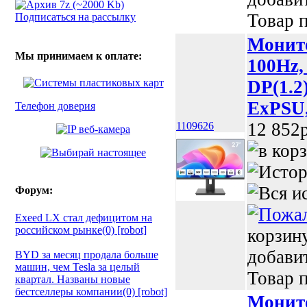
Товар п
Подписаться на рассылку
Монито
Мы принимаем к оплате:
100Hz,
DP(1.2)
ExPSU,
Телефон доверия
12 852p
1109626
Форум:
Exeed LX стал дефицитом на
российском рынке(0) [robot]
корзин
добави
BYD за месяц продала больше
машин, чем Tesla за целый
Товар п
квартал. Названы новые
бестселлеры компании(0) [robot]
Монит