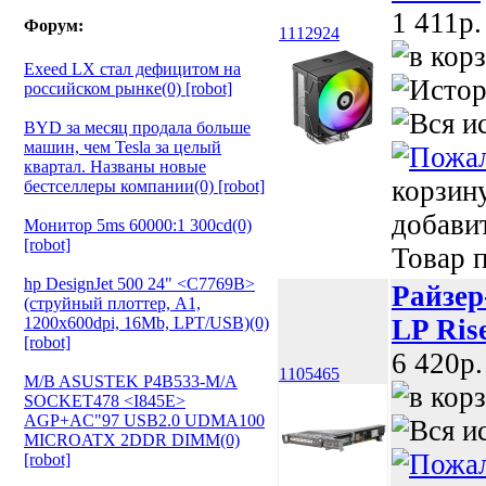
1 411p.
Форум:
1112924
Exeed LX стал дефицитом на
российском рынке(0) [robot]
BYD за месяц продала больше
машин, чем Tesla за целый
квартал. Названы новые
корзин
бестселлеры компании(0) [robot]
добави
Монитор 5ms 60000:1 300cd(0)
[robot]
Товар п
hp DesignJet 500 24" <C7769B>
Райзер
(струйный плоттер, A1,
1200х600dpi, 16Mb, LPT/USB)(0)
LP Ris
[robot]
6 420p.
1105465
M/B ASUSTEK P4B533-M/A
SOCKET478 <I845E>
AGP+AC"97 USB2.0 UDMA100
MICROATX 2DDR DIMM(0)
[robot]