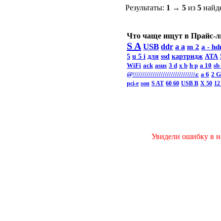
Результаты:
1
→
5
из
5
найд
Что чаще ищут в Прайс-л
S A
USB
ddr
a a
m 2
a -
hd
5
u 5 i
для
ssd
картридж
ATA
WiFi
ack
asus
3 d
x b
h p
a 10
sb
@\\\\\\\\\\\\\\\\\\\\\\\\\\\\\\\\c
а 6
2 
pci-e
son
S AT
60 60
USB B
X 50
12
Увидели ошибку в на