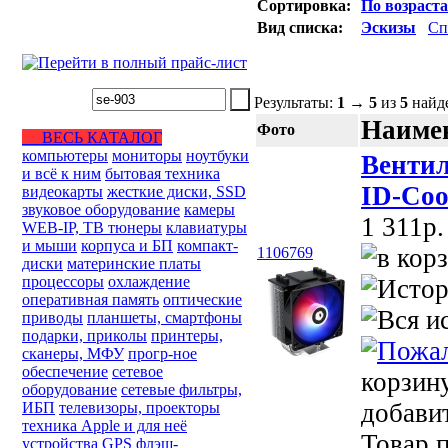
Сортировка:
По возраст
Вид списка:
Эскизы
Сп
Результаты:
1
→
5
из
5
найд
Наимен
Фото
ВЕСЬ КАТАЛОГ
компьютеры
мониторы
ноутбуки
Вентил
и всё к ним
бытовая техника
ID-Coo
видеокарты
жесткие диски, SSD
звуковое оборудование
камеры
1 311p.
WEB-IP, ТВ тюнеры
клавиатуры
и мыши
корпуса и БП
компакт-
1106769
диски
материнские платы
процессоры
охлаждение
оперативная память
оптические
приводы
планшеты, смартфоны
подарки, приколы
принтеры,
сканеры, МФУ
прогр-ное
обеспечение
сетевое
корзин
оборудование
сетевые фильтры,
добави
ИБП
телевизоры, проекторы
техника Apple и для неё
Товар п
устройства GPS
флэш-